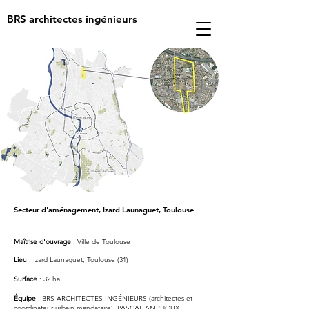
BRS architectes ingénieurs
Secteur d'aménagement, Izard Launaguet, Toulouse
M
aîtrise d'ouvrage
: Ville de Toulouse
Lieu
:
Izard Launaguet
, Toulouse (31)
Surface
: 32 ha
Équipe
: BRS ARCHITECTES INGÉNIEURS (architectes et
coordinateur urbain mandataire), PASCAL AMPHOUX