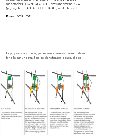
(géographe), TRANSOLAR (BET environnement), CO2
(paysagiste), SEUIL ARCHITECTURE (architecte locale)
Phase
:
2009 - 2011
La proposition urbaine, paysagère et environnementale est 
fondée sur une stratégie de densification ponctuelle et 
maîtrisée de la périphérie toulousaine soumise à un 
développement anarchique. Elle vise à mettre en valeur les 
potentialités de ces lieux sans réelle cohérence, à leur 
apporter une identité, du sens, à partir de l’exemple du 
quartier des Izards, en se dotant de la boite à outils nécessaire 
à son évolution en lien étroit avec celle d’autres secteurs de 
la périphérie.

Elle s’articule autour de trois axes visant à la présence et au 
rôle du milieu naturel, à l’usage de la mobilité et des 
équipements publics, ainsi qu’à l’ambition d’une 
recomposition urbaine fondée sur une densification maîtrisée.