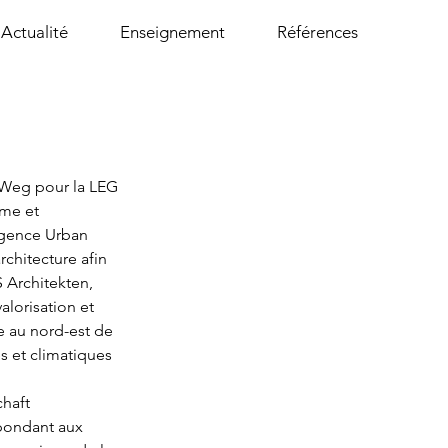
Actualité
Enseignement
Références
r Weg pour la LEG 
me et 
’agence Urban 
chitecture afin 
 Architekten, 
lorisation et 
e au nord-est de 
 et climatiques 
haft 
épondant aux 