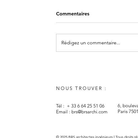
Commentaires
Rédigez un commentaire...
NOUS TROUVER :
6, boulev
Tél : + 33 6 64 25 51 06
Paris 750
Email :
brs@brsarchi.com
© 2025 BRS architectes ingénieurs l Tous droits ré