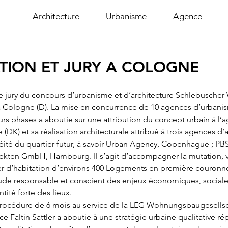
Architecture
Urbanisme
Agence
TION ET JURY A COLOGNE
 le jury du concours d’urbanisme et d’architecture Schlebusche
 Cologne (D). La mise en concurrence de 10 agences d’urbanis
eurs phases a aboutie sur une attribution du concept urbain à l
K) et sa réalisation architecturale attribué à trois agences d’ar
éité du quartier futur, à savoir Urban Agency, Copenhague ; PBS
kten GmbH, Hambourg. Il s’agit d’accompagner la mutation, va
ier d’habitation d’environs 400 Logements en première couronn
ude responsable et conscient des enjeux économiques, sociales
ntité forte des lieux.
procédure de 6 mois au service de la LEG Wohnungsbaugesellsc
Faltin Sattler a aboutie à une stratégie urbaine qualitative r