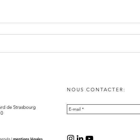
NOUS CONTACTER:
ard de Strasbourg
10
mentions légales
servés l