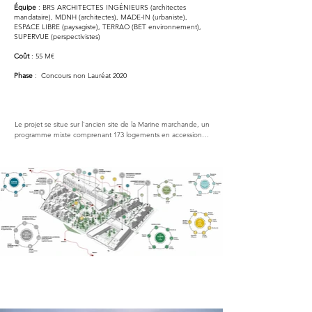
Équipe
: BRS ARCHITECTES INGÉNIEURS (architectes
mandataire), MDNH (architectes), MADE-IN (urbaniste),
ESPACE LIBRE (paysagiste), TERRAO (BET environnement),
SUPERVUE (perspectivistes)
Coût
: 55 M€
Phase
: Concours non Lauréat 2020
Le projet se situe sur l'ancien site de la Marine marchande, un 
programme mixte comprenant 173 logements en accession, 
81 logements sociaux, 1 500 m² de commerces et un centre 
culturel de 1 500 m², sous la forme de la réhabilitation d’un 
des immeubles de l’ancienne école de Marine marchande, 
de villas et de logements collectifs neufs.

Le site se trouve à la croisée d’une rue bordée 
d’équipements au nord et à l’ouest — le collège de la Hève, 
la salle omnisports Eric Tabarly, des courts de tennis, un city 
stade, un terrain de football et un skate-parc —, d’un quartier 
pavillonnaire au nord-est, d’immeubles collectifs à l’est, et au 
sud, d’une ouverture sur le grand paysage de l’estuaire du 
Havre.

L’objectif du projet est de créer une polarité urbaine mettant 