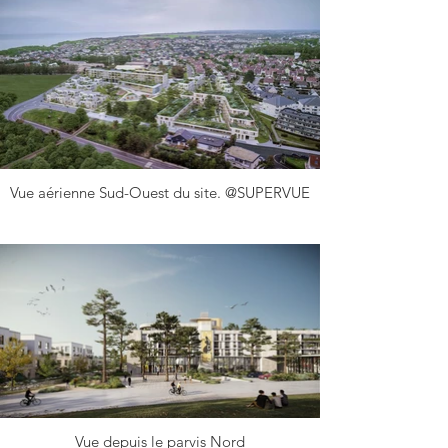
en valeur l’ancienne école de la Marine marchande et ses 
nouveaux usages, tout en ouvrant le site pour le rendre 
accessible aux usagers comme aux visiteurs.

Le projet urbain est composé de quatre formes bâties, allant 
de la maison individuelle à des logements collectifs ne 
dépassant pas trois étages, en passant par des ensembles 
semi-collectifs sous forme de petits plots peu denses. 
L’ensemble est doté de terrasses et de jardins généreux, 
offrant une offre de logements variée et qualitative.
Vue aérienne Sud-Ouest du site. @SUPERVUE
Vue depuis le parvis Nord