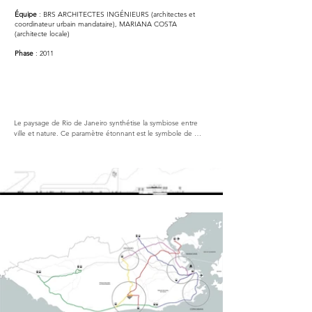
Équipe
: BRS ARCHITECTES INGÉNIEURS (architectes et
coordinateur urbain mandataire), MARIANA COSTA
(architecte locale)
Phase
: 2011
Le paysage de Rio de Janeiro synthétise la symbiose entre 
ville et nature. Ce paramètre étonnant est le symbole de 
l’identité carioca. Notre vision pour les Jeux Olympiques à Rio 
de Janeiro vise à fusionner, dans les Jardins olympiques, cette 
condition exceptionnel dans le site de Barra da Tijuca. Le 
transport public est intégré dans espace public : une 
extension de places de la ville et des trottoirs. Un endroit où 
l’on bénéficie de la convivialité et la rencontre avec d’autres.

L’association de places de stationnement de l’événement à 
un nouveau pôle multimodal BRT-Park catalyse l’utilisation des 
transports publics et le développement de l’espace public. 
Cette nouvelle station, située au milieu de l’avenue 
‘Embaixador Abelardo Bueno’ fournira un meilleur contrôle et 
une sécurité pour l’organisation des Jeux. Il aidera aussi à 
convaincre les citoyens locaux et les utilisateurs de voitures à 
changer leurs habitudes en matière de transport public et 